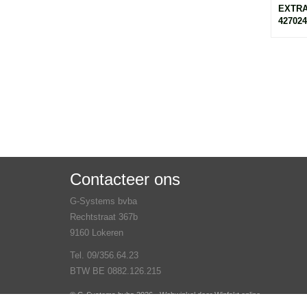
EXTRA
427024
Contacteer ons
G-Systems bvba
Rechtstraat 367b
9160 Lokeren
Tel. 09/356.64.23
BTW BE 0882.126.215
© G-Systems bvba 2026 - Webwinkel door
Winfakt online