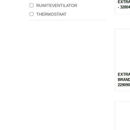
EXTR
RUIMTEVENTILATOR
- 3280
THERMOSTAAT
EXTR
BRAND
229090