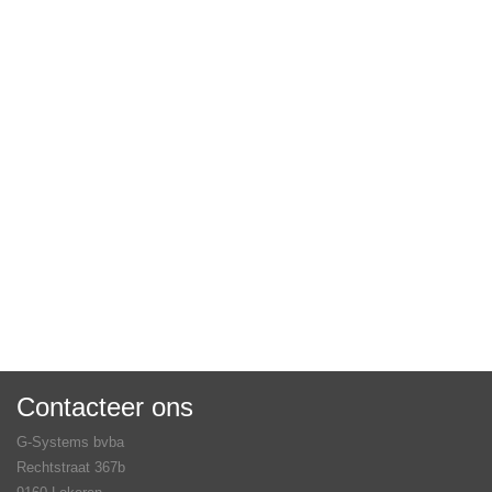
Contacteer ons
G-Systems bvba
Rechtstraat 367b