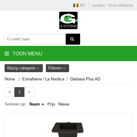
BE
contact
Onze Website
TOON MENU
Wijzig categorie
Filteren
Home
Extraflame / La Nordica
Dahiana Plus AD
«
1
»
Sorteren op:
Naam
Prijs
Nieuw