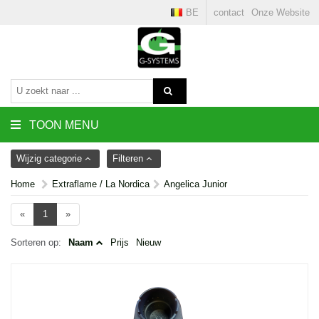
BE
contact
Onze Website
TOON MENU
Wijzig categorie
Filteren
Home
Extraflame / La Nordica
Angelica Junior
«
1
»
Sorteren op:
Naam
Prijs
Nieuw