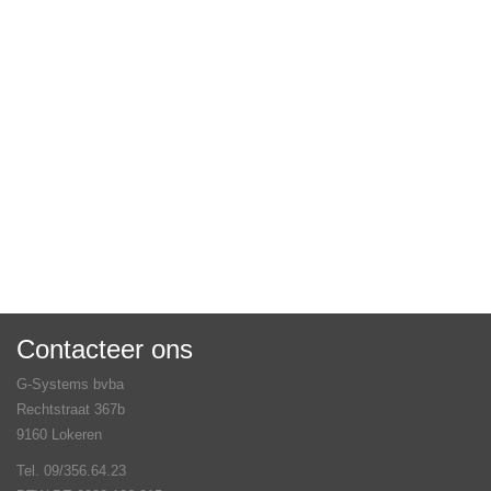
Contacteer ons
G-Systems bvba
Rechtstraat 367b
9160 Lokeren
Tel. 09/356.64.23