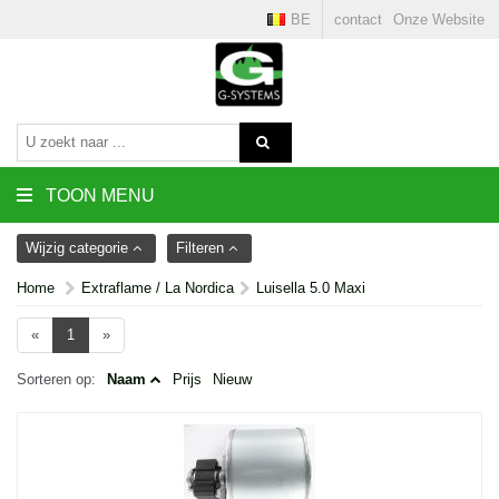
BE
contact
Onze Website
TOON MENU
Wijzig categorie
Filteren
Home
Extraflame / La Nordica
Luisella 5.0 Maxi
«
1
»
Sorteren op:
Naam
Prijs
Nieuw