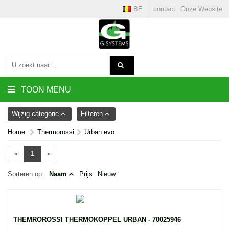
BE
contact
Onze Website
TOON MENU
Wijzig categorie
Filteren
Home
Thermorossi
Urban evo
«
1
»
Sorteren op:
Naam
Prijs
Nieuw
THEMROROSSI THERMOKOPPEL URBAN - 70025946