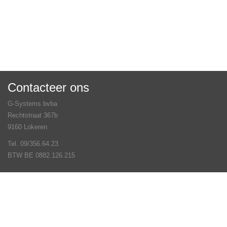
Contacteer ons
G-Systems bvba
Rechtstraat 367b
9160 Lokeren
Tel. 09/356.64.23
BTW BE 0882.126.215
Veel gestelde vragen
Contact
Volg ons op