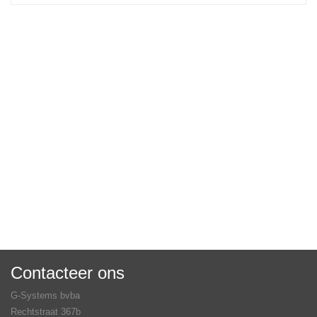
Contacteer ons
G-Systems bvba
Rechtstraat 367b