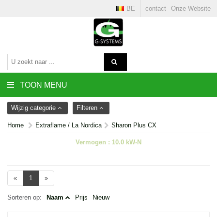
BE
contact
Onze Website
TOON MENU
Wijzig categorie
Filteren
Home
Extraflame / La Nordica
Sharon Plus CX
Vermogen : 10.0 kW-N
«
1
»
Sorteren op:
Naam
Prijs
Nieuw