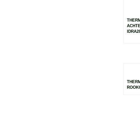
THERM
ACHTE
IDRA28
THER
ROOKG