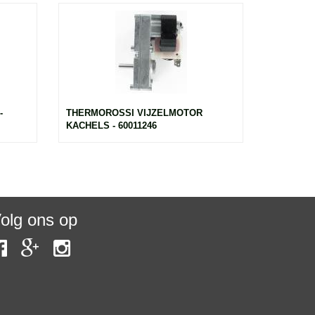
-
THERMOROSSI VIJZELMOTOR
KACHELS - 60011246
olg ons op