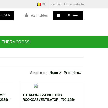
BE
contact
Onze Website
OEKEN
0 items
Aanmelden
THERMOROSSI
Sorteren op:
Naam
Prijs
Nieuw
OMP
THERMOROSSI DICHTING
339) -
ROOKGASVENTILATOR - 70016250