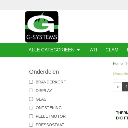
ALLE CATEGORIEËN
ATI
CLAM
Home
Onderdelen
Onderde
BRANDERKORF
«
1
DISPLAY
GLAS
ONTSTEKING
THER
PELLETMOTOR
DICHTI
PRESSOSTAAT