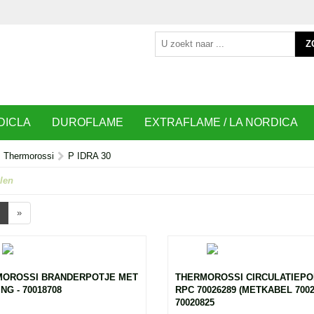
Z
DICLA
DUROFLAME
EXTRAFLAME / LA NORDICA
Thermorossi
P IDRA 30
len
»
MOROSSI BRANDERPOTJE MET
THERMOROSSI CIRCULATIEP
NG - 70018708
RPC 70026289 (METKABEL 70022
70020825