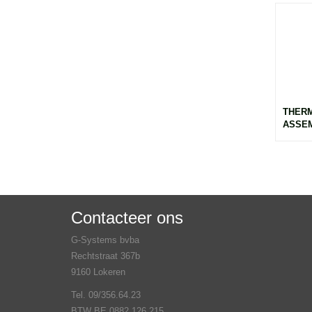
THERM
ASSEM
Contacteer ons
G-Systems bvba
Rechtstraat 367b
9160 Lokeren
Tel. 09/356.64.23
BTW BE 0882.126.215