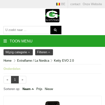
BE
contact
Onze Website
TOON MENU
Wijzig categorie
Filteren
Home
Extraflame / La Nordica
Ketty EVO 2.0
Onderdelen
«
1
»
Sorteren op:
Naam
Prijs
Nieuw