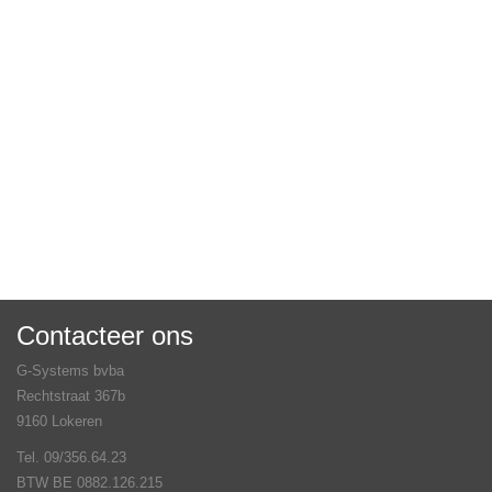
Contacteer ons
G-Systems bvba
Rechtstraat 367b
9160 Lokeren
Tel. 09/356.64.23
BTW BE 0882.126.215