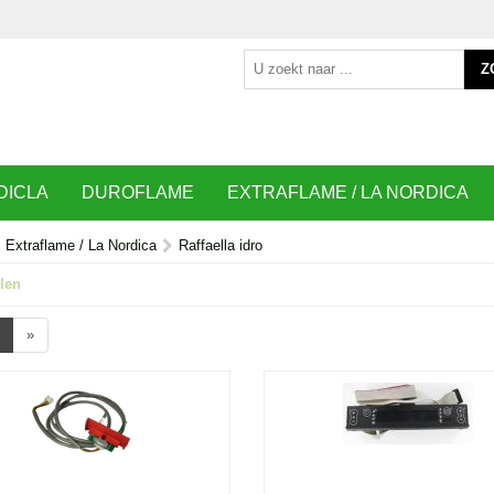
Z
DICLA
DUROFLAME
EXTRAFLAME / LA NORDICA
Extraflame / La Nordica
Raffaella idro
len
»