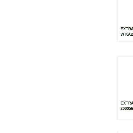
EXTRA
W KABE
EXTR
200056