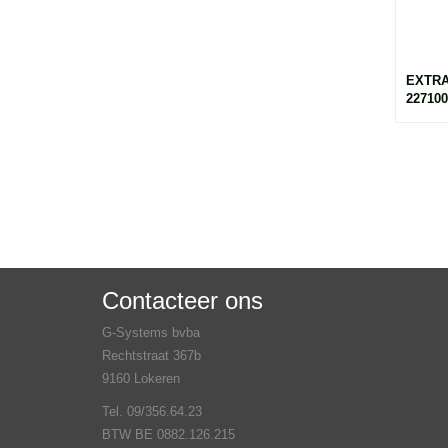
EXTRA
227100
Contacteer ons
G-Systems bvba
Rechtstraat 367b
9160 Lokeren
Tel. 09/356.64.23
BTW BE 0882.126.215