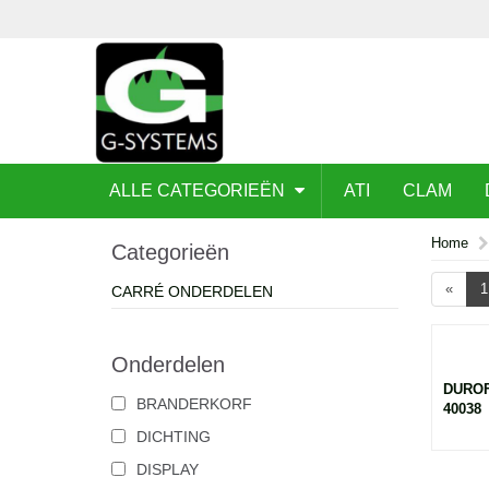
ALLE CATEGORIEËN
ATI
CLAM
Home
Categorieën
«
1
CARRÉ ONDERDELEN
Onderdelen
DUROF
BRANDERKORF
40038
DICHTING
DISPLAY