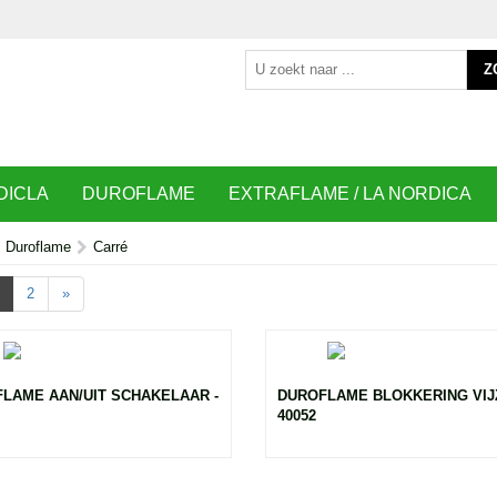
Z
DICLA
DUROFLAME
EXTRAFLAME / LA NORDICA
Duroflame
Carré
2
»
LAME AAN/UIT SCHAKELAAR -
DUROFLAME BLOKKERING VIJZ
40052