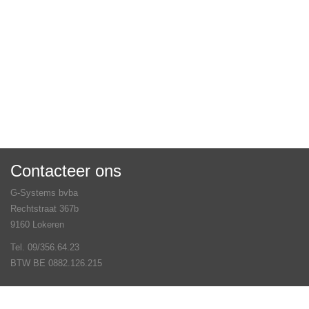
Contacteer ons
G-Systems bvba
Rechtstraat 367b
9160 Lokeren
Tel. 09/356.64.23
BTW BE 0882.126.215
Veel gestelde vragen